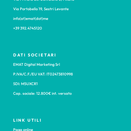
Via Portobello 19, Sestri Levante
info(at)emat(dot)me
+39 392.4745120
DATI SOCIETARI
EMAT Digital Marketing Srl
P.IVA/C.F./EU VAT: IT02473810998
SDI: M5UXCR1
Cap. sociale: 12.800€ int. versato
LINK UTILI
Paga online