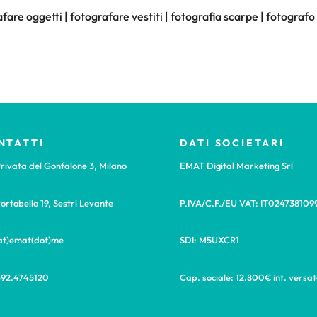
fare oggetti | fotografare vestiti | fotografia scarpe | fotograf
NTATTI
DATI SOCIETARI
rivata del Gonfalone 3, Milano
EMAT Digital Marketing Srl
ortobello 19, Sestri Levante
P.IVA/C.F./EU VAT: IT024738109
(at)emat(dot)me
SDI: M5UXCR1
392.4745120
Cap. sociale: 12.800€ int. versat