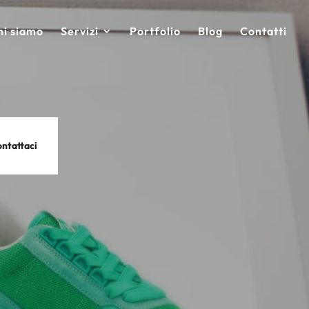
hi siamo
Servizi
Portfolio
Blog
Contatti
ntattaci