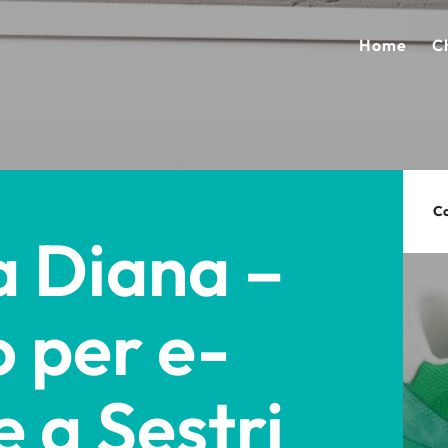
Home
C
Co
ia Diana –
 per e-
 a Sestri