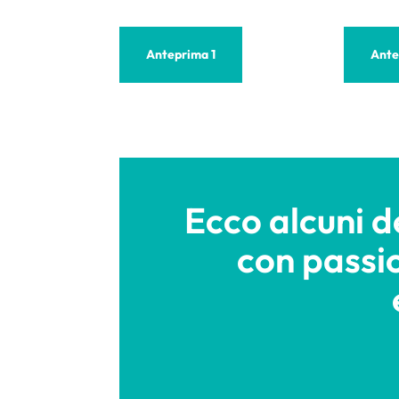
Anteprima 1
Ante
Ecco alcuni de
con passi