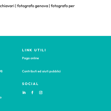
o chiavari | fotografo genova | fotografo per
LINK UTILI
Paga online
98
Contributi ed aiuti pubblici
SOCIAL
o