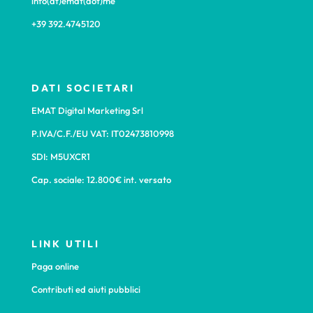
info(at)emat(dot)me
+39 392.4745120
DATI SOCIETARI
EMAT Digital Marketing Srl
P.IVA/C.F./EU VAT: IT02473810998
SDI: M5UXCR1
Cap. sociale: 12.800€ int. versato
LINK UTILI
Paga online
Contributi ed aiuti pubblici