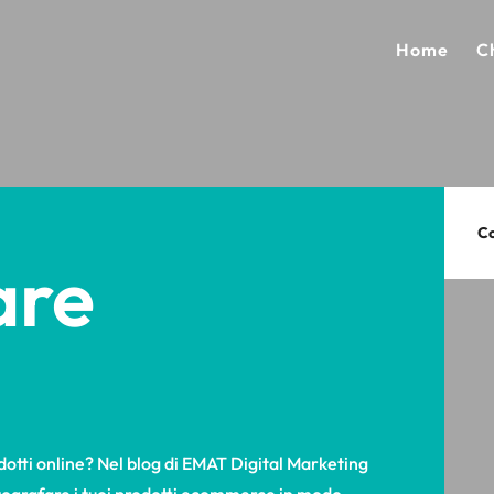
Home
C
Co
are
dotti online? Nel blog di EMAT Digital Marketing
otografare i tuoi prodotti ecommerce in modo