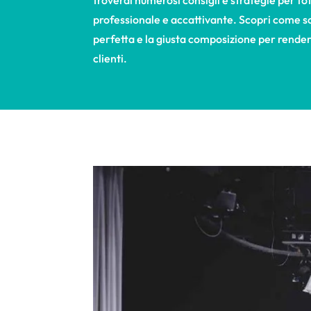
professionale e accattivante. Scopri come sc
perfetta e la giusta composizione per rendere l
clienti.