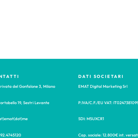
NTATTI
DATI SOCIETARI
rivata del Gonfalone 3, Milano
EMAT Digital Marketing Srl
ortobello 19, Sestri Levante
P.IVA/C.F./EU VAT: IT024738109
(at)emat(dot)me
SDI: M5UXCR1
392.4745120
Cap. sociale: 12.800€ int. versat