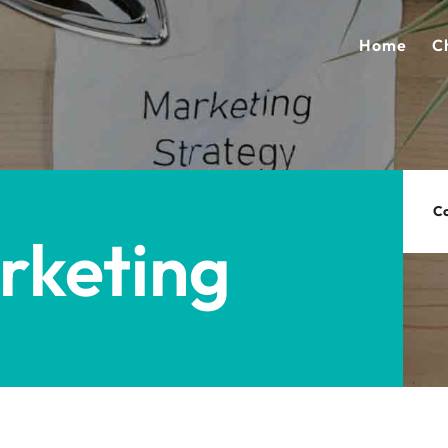
Home
C
Co
rketing