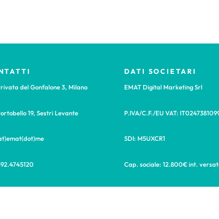
NTATTI
DATI SOCIETARI
rivata del Gonfalone 3, Milano
EMAT Digital Marketing Srl
ortobello 19, Sestri Levante
P.IVA/C.F./EU VAT: IT024738109
(at)emat(dot)me
SDI: M5UXCR1
392.4745120
Cap. sociale: 12.800€ int. versat
e Social Media Marketing a Milano e Sestri Levante