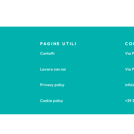
PAGINE UTILI
CO
Contatti
Via P
Lavora con noi
Via P
Privacy policy
info
Cookie policy
+39 
Consulenza Digital Marketing, Realizzazione siti web 