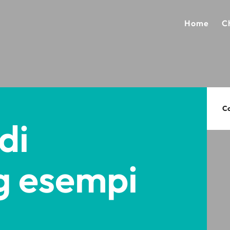
Home
C
Co
di
g esempi