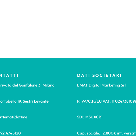
NTATTI
DATI SOCIETARI
rivata del Gonfalone 3, Milano
EMAT Digital Marketing Srl
ortobello 19, Sestri Levante
P.IVA/C.F./EU VAT: IT024738109
(at)emat(dot)me
SDI: M5UXCR1
392.4745120
Cap. sociale: 12.800€ int. versat