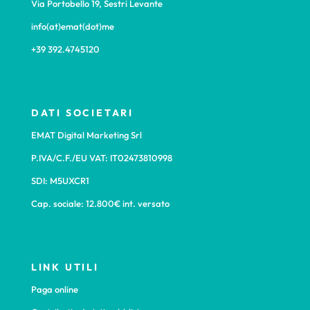
Via Portobello 19, Sestri Levante
info(at)emat(dot)me
+39 392.4745120
DATI SOCIETARI
EMAT Digital Marketing Srl
P.IVA/C.F./EU VAT: IT02473810998
SDI: M5UXCR1
Cap. sociale: 12.800€ int. versato
LINK UTILI
Paga online